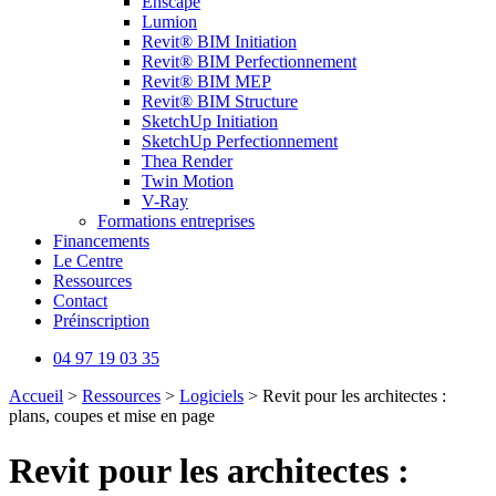
Enscape
Lumion
Revit® BIM Initiation
Revit® BIM Perfectionnement
Revit® BIM MEP
Revit® BIM Structure
SketchUp Initiation
SketchUp Perfectionnement
Thea Render
Twin Motion
V-Ray
Formations entreprises
Financements
Le Centre
Ressources
Contact
Préinscription
04 97 19 03 35
Accueil
>
Ressources
>
Logiciels
>
Revit pour les architectes :
plans, coupes et mise en page
Revit pour les architectes :