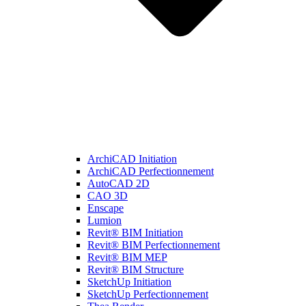
ArchiCAD Initiation
ArchiCAD Perfectionnement
AutoCAD 2D
CAO 3D
Enscape
Lumion
Revit® BIM Initiation
Revit® BIM Perfectionnement
Revit® BIM MEP
Revit® BIM Structure
SketchUp Initiation
SketchUp Perfectionnement