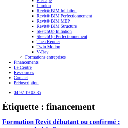
Enscape
Lumion
Revit® BIM Initiation
Revit® BIM Perfectionnement
Revit® BIM MEP
Revit® BIM Structure
SketchUp Initiation
SketchUp Perfectionnement
Thea Render
Twin Motion
V-Ray
Formations entreprises
Financements
Le Centre
Ressources
Contact
Préinscription
04 97 19 03 35
Étiquette :
financement
Formation Revit débutant ou confirmé :