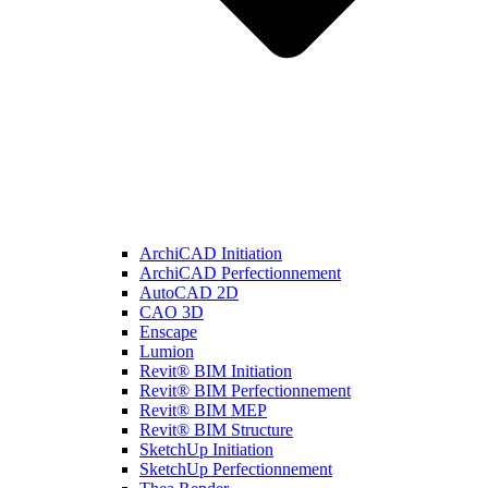
ArchiCAD Initiation
ArchiCAD Perfectionnement
AutoCAD 2D
CAO 3D
Enscape
Lumion
Revit® BIM Initiation
Revit® BIM Perfectionnement
Revit® BIM MEP
Revit® BIM Structure
SketchUp Initiation
SketchUp Perfectionnement